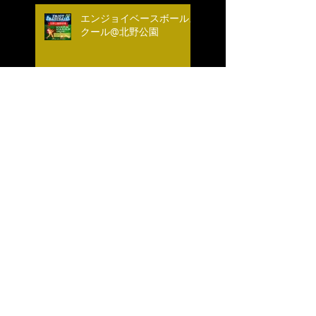
エンジョイベースボールス
クール@北野公園
エンジョイベースボールス
クール@麻布 第4期お申
込みスタート！
エンジョイベースボールス
クール@北野公園 秋季開
催決定！
神宮ベースボールサマーキ
ャンプ開催★