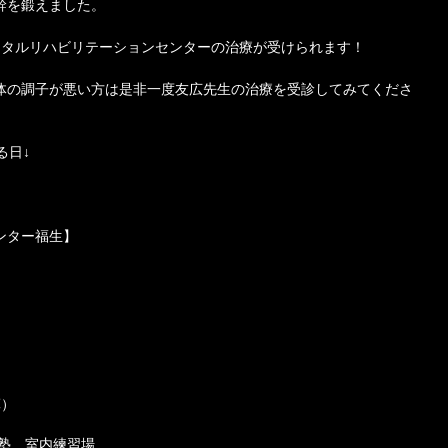
幹を鍛えました。 
ータルリハビリテーションセンターの治療が受けられます！ 
体の調子が悪い方は是非一度友広先生の治療を受診してみてくださ
日↓ 
ター福生】 
算）
球塾 室内練習場