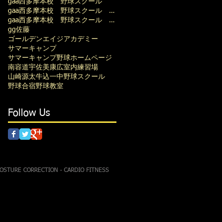
gaa西多摩本校 野球スクール
gaa西多摩本校 野球スクール 野球塾
gaa西多摩本校 野球スクール 野球塾 室内練習場
gg佐藤
ゴールデンエイジアカデミー
サマーキャンプ
サマーキャンプ野球
ホームページ
南容道
宇佐美康広
室内練習場
山崎源太
牛込一中
野球スクール
野球合宿
野球教室
Follow Us
POSTURE CORRECTION - CARDIO FITNESS