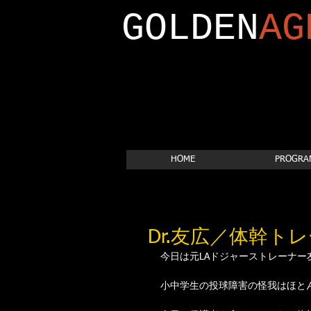
GOLDEN
AG
HOME
PROGRA
Dr.友広／体幹ト
今日は元LAドジャーストレーナー
小中学生の投球障害の怪我はほと