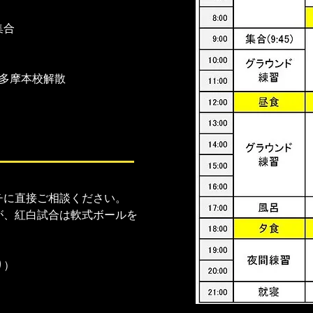
集合
AA西多摩本校解散
）
チに直接ご相談ください。
が、紅白試合は軟式ボールを
）​