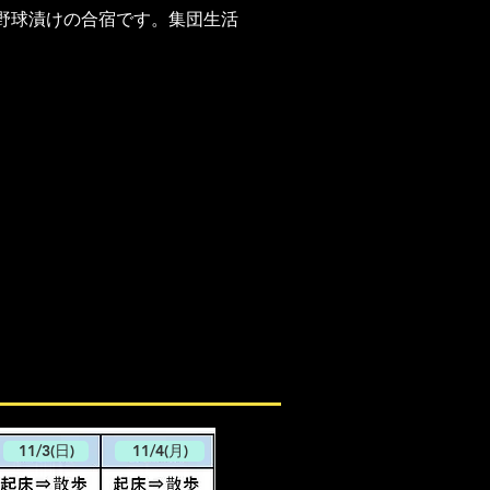
野球漬けの合宿です。集団生活
11/3(日)
11/4(月)