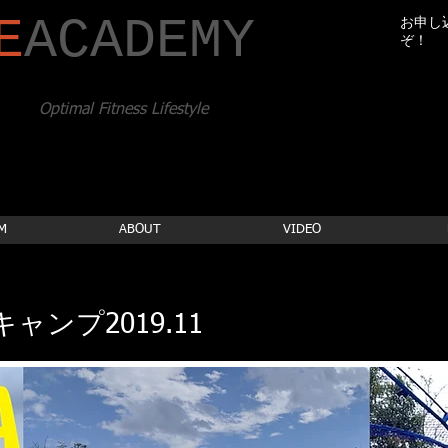
E
​ACADEMY
お申し
ぞ！
Optimal Fitness Lifestyle
M
ABOUT
VIDEO
ャンプ2019.11