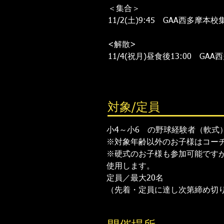
＜集合＞
11/2(土)9:45 GAA西多摩本校
<解散>
​11/4(祝月)昼食後13:00 G
対象/定員
小4～小6 の野球経験者（軟式
※対象年齢以外のお子様はコー
※硬式のお子様も参加可能です
使用します。
定員／最大20名
（先着・定員に達し次第締め切り