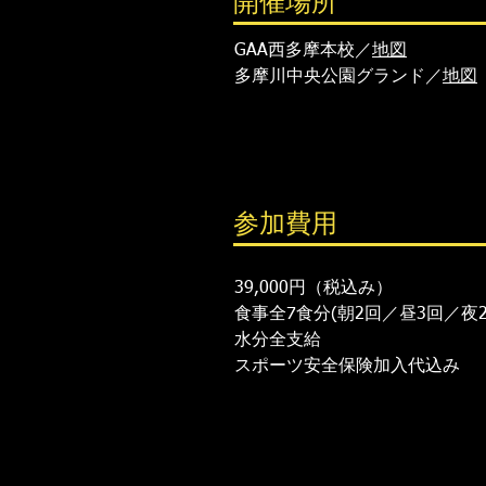
開催場所
GAA西多摩本校／
地図
多摩川中央公園グランド／
地図
参加費用
39,000円（税込み）​
​食事全7食分(朝2回／昼3回／夜2
​水分全支給
​スポーツ安全保険加入代込み