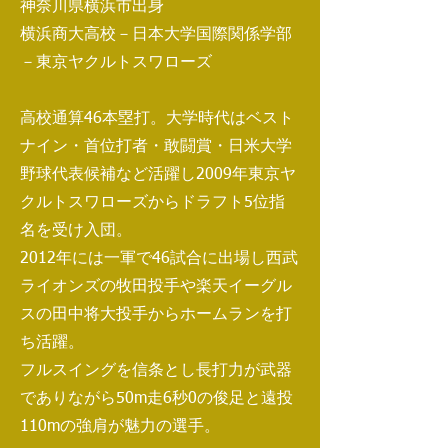
神奈川県横浜市出身
横浜商大高校－日本大学国際関係学部
－東京ヤクルトスワローズ
高校通算46本塁打。大学時代はベスト
ナイン・首位打者・敢闘賞・日米大学
野球代表候補など活躍し2009年東京ヤ
クルトスワローズからドラフト5位指
名を受け入団。
​2012年には一軍で46試合に出場し西武
ライオンズの牧田投手や楽天イーグル
スの田中将大投手からホームランを打
ち活躍。
フルスイングを信条とし
長打力が武器
でありながら50m走6秒0の俊足と遠投
110mの強肩が魅力の選手。