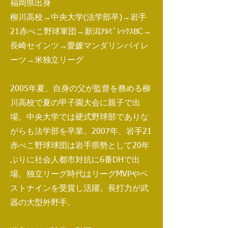
福岡県出身
柳川高校→中央大学(法学部卒)→岩手
21赤べこ野球軍団→新潟ｱﾙﾋﾞﾚｯｸｽBC→
長崎セインツ→愛媛マンダリンパイレ
ーツ→米独立リーグ
2005年夏、自身の父が監督を務める柳
川高校で夏の甲子園大会に親子で出
場。中央大学では硬式野球部でありな
がらも法学部を卒業。2007年、岩手21
赤べこ野球球団は岩手県勢として20年
ぶりに社会人都市対抗に6番DHで出
場。独立リーグ時代はリーグMVPやベ
ストナインを受賞し活躍。長打力が武
器の大型外野手。