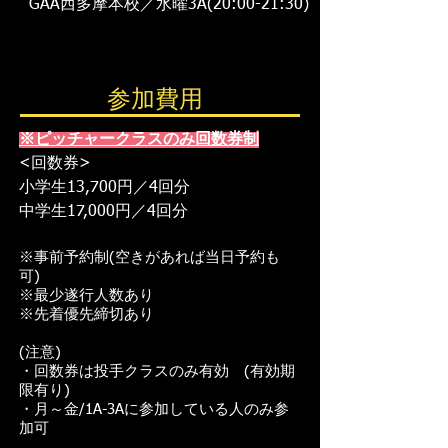
GAA西多摩本校／水曜3A(20:00-21:30)
参加費用
※ピッチャークラスのみ回数券制
<回数券>
小学生13,700円／4回分
​中学生17,000円／4回分
※事前予約制(空きがあれば当日予約も
可)
※最少遂行人数あり
※先着優先締切あり
(注意)
・回数券は投手クラスのみ有効 (有効期
限有り)
・月～金/1A-3Aに参加している人のみ参
加可​