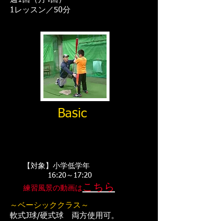
週1回（月4回）
1レッスン／50分
Basic
【対象】小学低学年
16:20～17:20
こちら
練習風景の動画は
～ベーシッククラス～
軟式J球/硬式球 両方使用可。