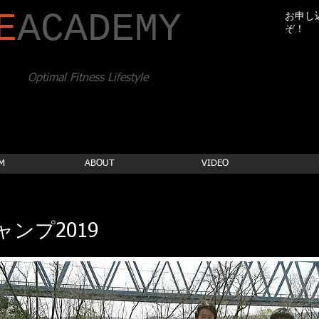
E
​ACADEMY
お申し
ぞ！
Optimal Fitness Lifestyle
M
ABOUT
VIDEO
ャンプ2019