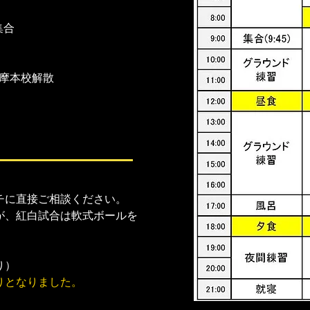
集合
西多摩本校解散
）
チに直接ご相談ください。
が、紅白試合は軟式ボールを
り）
りとなりました。