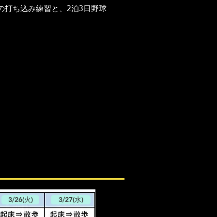
の打ち込み練習と、2泊3日野球
3/26(火)
3/27(水)