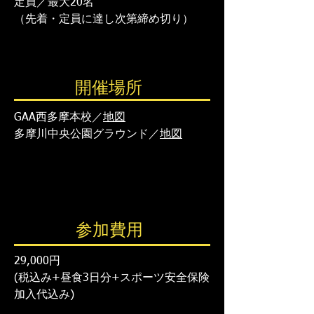
定員／最大20名
（先着・定員に達し次第締め切り）​
開催場所
GAA西多摩本校／
地図
多摩川中央公園グラウンド／
地図
参加費用
29,000円
(税込み​+昼食3日分​+スポーツ安全保険
加入代込み)