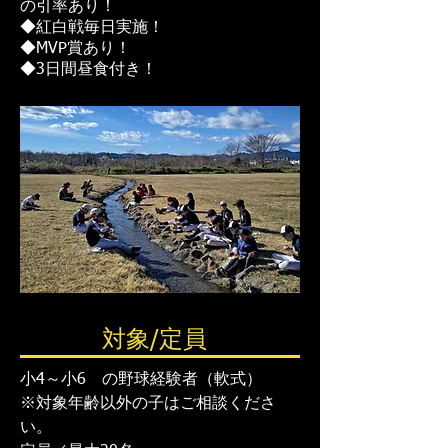
の引率あり！
◆紅白戦毎日実施！
◆MVP賞あり！
◆3日間昼食付き！
対象/定員
小4～小6 の野球経験者（軟式）
※対象年齢以外の子はご相談くださ
い。