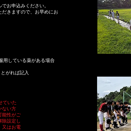
ル
でお申込みください。
ただきますので、お早めにお
や服用している薬がある場合
ことがれば記入
せていた
かない方
可能性がご
解除設定し
。又はお電