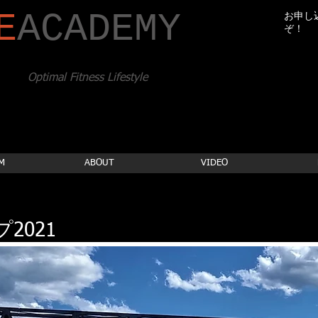
E
​ACADEMY
お申し
ぞ！
Optimal Fitness Lifestyle
M
ABOUT
VIDEO
2021