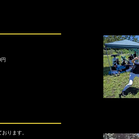
円​
ております。