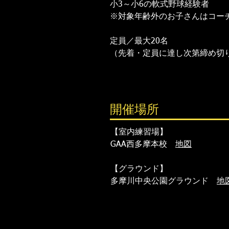
小3～小6の軟式野球経験者
※対象年齢外のお子さんはコーチ
定員／最大20名
（先着・定員に達し次第締め切り
開催場所
【室内練習場】
GAA西多摩本校
地図
【グラウンド】
多摩川中央公園グラウンド
地