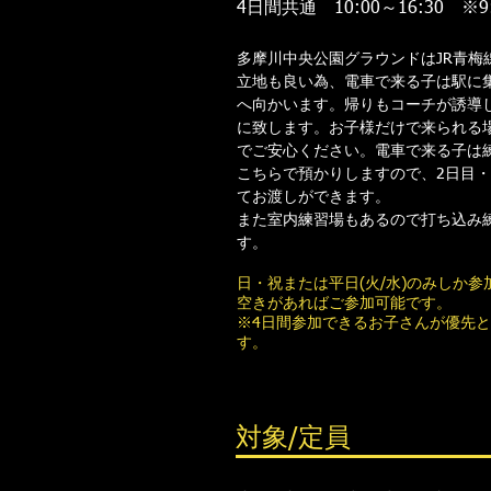
4日間共通 10:00～16:30 ※9
多摩川中央公園グラウンドはJR青梅線
立地も良い為、電車で来る子は駅に
へ向かいます。帰りもコーチが誘導
に致します。
お子様だけで来られる
でご安心ください。電車で来る子は練
こちらで預かりしますので、2日目・
てお渡しができます。
​また室内練習場もあるので打ち込み
す。
日・祝または平日(火/水)のみしか
空きがあればご参加可能です。
​※4日間参加できるお子さんが優先
す。
対象/定員