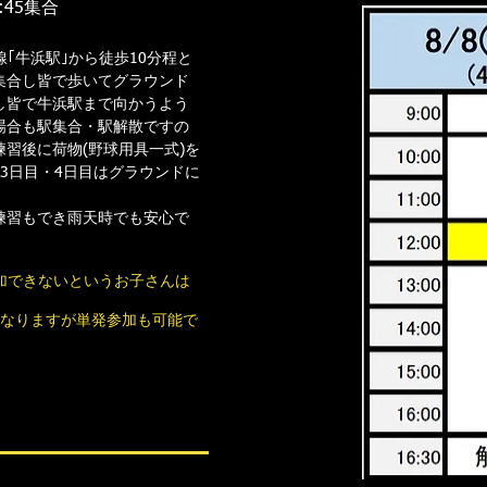
:45集合
｢牛浜駅｣から徒歩10分程と
集合し皆で歩いてグラウンド
し皆で牛浜駅まで向かうよう
場合も駅集合・駅解散ですの
習後に荷物(野球用具一式)を
3日目・4日目はグラウンドに
練習もでき雨天時でも安心で
参加できないというお子さんは
となりますが単発参加も可能で